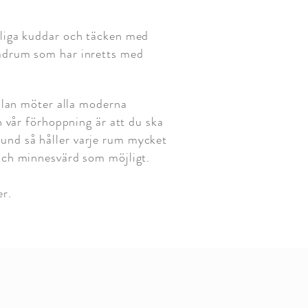
liga kuddar och täcken med
 badrum som har inretts med
slan möter alla moderna
h vår förhoppning är att du ska
rund så håller varje rum mycket
n och minnesvärd som möjligt.
er.