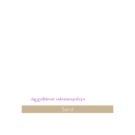
Nyhetsbrev
Sign up for our newsletter and receive the latest
offers and news from Hotel Amalias Hus.
Jag godkänner sekretesspolicyn.
Send