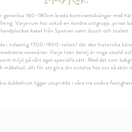
r generösa 160-180cm breda kontinentalsängar med här
llning. Varje rum har också en mindre sittgrupp, privat
handplockat kakel från Spanien samt dusch och toalett .
a i tidsenlig 1700-1800-talsstil där den historiska kän
medvetne resenären. Varje liten detalj är noga utvald oc
varm miljö på vårt eget speciella sätt. Med det som bakg
h möbelval, allt för att göra din vistelse hos oss så skö
ra dubbelrum ligger utspridda i våra tre
vackra fastighet