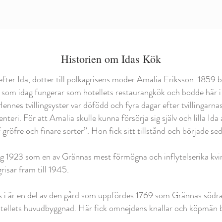
Historien om Idas Kök
efter Ida, dotter till polkagrisens moder Amalia Eriksson. 18
ök som idag fungerar som hotellets restaurangkök och bodde här 
Hennes tvillingsyster var döfödd och fyra dagar efter tvillingarna
teri. För att Amalia skulle kunna försörja sig själv och lilla Ida
gröfre och finare sorter”. Hon fick sitt tillstånd och började sed
 1923 som en av Grännas mest förmögna och inflytelserika kvin
risar fram till 1945.
i är en del av den gård som uppfördes 1769 som Grännas södra tu
ellets huvudbyggnad. Här fick omnejdens knallar och köpmän bet