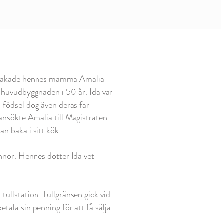
59 bakade hennes mamma Amalia
i huvudbyggnaden i 50 år.
Ida var
s födsel dog även deras far
 ansökte Amalia till Magistraten
an baka i sitt kök.
nor. Hennes dotter Ida vet
llstation. Tullgränsen gick vid
ala sin penning för att få sälja