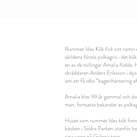
Rummet Idas Kök fick sitt namn 
världens första polkagris i det k
en av de tvillingar Amalia födde. 
skräddaren Anders Eriksson i dysen
om att få idka ”bagerihantering af 
Amalia blev 99 år gammal och dog
man, fortsatte bakandet av polkag
Huset som rummet Idas kök finns 
bäcken i Södra Parken utanför hot
sina varor på Gränna torg.