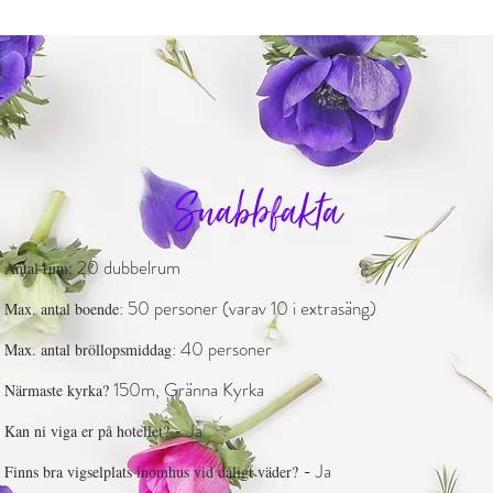
Snabbfakta
20 dubbelrum
Antal rum:
: 50 personer (varav 10 i extrasäng)
Max. antal boende
: 40 personer
Max. antal bröllopsmiddag
150m, Gränna Kyrka
Närmaste kyrka?
- Ja
Kan ni viga er på hotellet?
- Ja
Finns bra vigselplats inomhus vid dåligt väder?