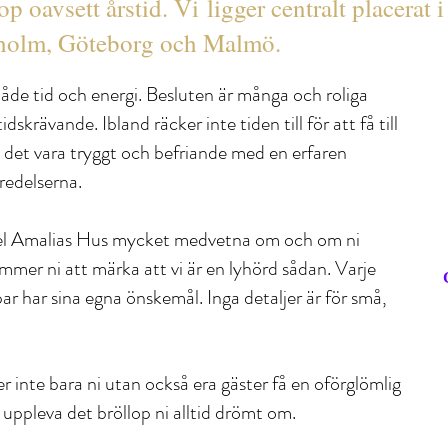
op oavsett årstid. Vi ligger centralt placerat
ckholm, Göteborg och Malmö.
både tid och energi. Besluten är många och roliga
skrävande. Ibland räcker inte tiden till för att få till
det vara tryggt och befriande med en erfaren
redelserna.
otel Amalias Hus mycket medvetna om och om ni
ommer ni att märka att vi är en lyhörd sådan. Varje
par har sina egna önskemål. Inga detaljer är för små,
er inte bara ni utan också era gäster få en oförglömlig
å uppleva det bröllop ni alltid drömt om.