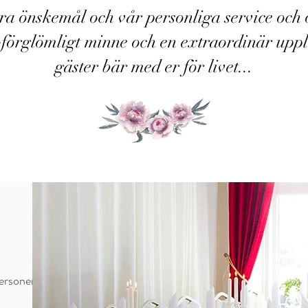
a önskemål och vår personliga service och om
t oförglömligt minne och en extraordinär uppl
gäster bär med er för livet...
ersoner