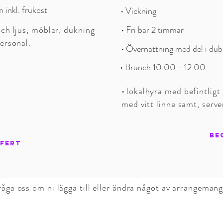
 inkl. frukost
•
Vickning
och ljus, möbler, dukning
•
Fri bar 2 timmar
ersonal.
• Övernattning med del i dub
• Brunch 10.00 - 12.00
•
lokalhyra med befintligt 
med vitt linne samt, serve
BE
FFERT
råga oss om ni lägga till eller ändra något av arrangemang