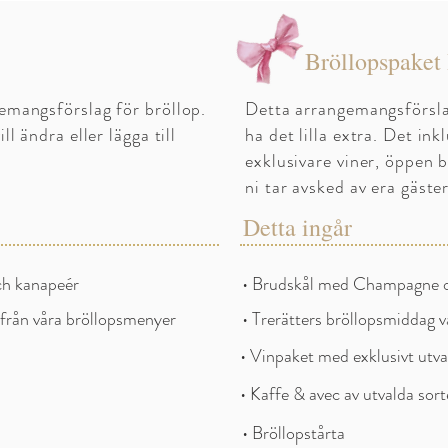
Bröllopspaket 
gemangsförslag för bröllop.
Detta arrangemangsförslag
ll ändra eller lägga till
ha det lilla extra. Det in
.
exklusivare viner, öppen 
ni tar avsked av era gäste
Detta ingår
ch kanapeér
• Brudskål med Champagne 
ifrån våra bröllopsmenyer
• Trerätters bröllopsmiddag v
• Vinpaket med exklusivt utva
• Kaffe & avec av utvalda sort
• Bröllopstårta