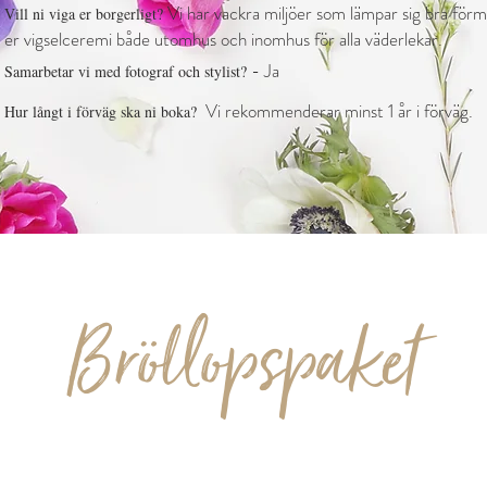
Vi har vackra miljöer som lämpar sig bra förm
Vill ni viga er borgerligt?
er vigselceremi både utomhus och inomhus för alla väderlekar.
- Ja
Samarbetar vi med fotograf och stylist?
Vi rekommenderar minst 1 år i förväg.
Hur långt i förväg ska ni boka?
Bröllopspaket