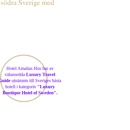
 i södra Sverige med
Hotel Amalias Hus har av
välansedda
Luxury Travel
Guide
utnämnts till Sveriges bästa
hotell i kategorin
"Luxury
Boutique Hotel of Sweden".