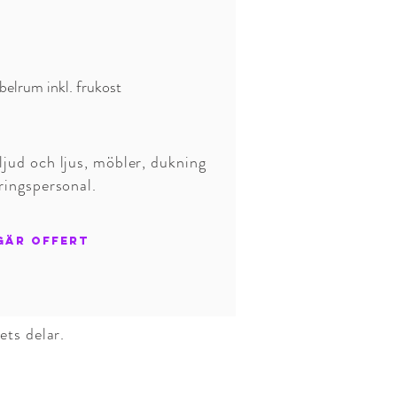
belrum inkl. frukost
ljud och ljus, möbler, dukning
ringspersonal.
GÄR OFFERT
ets delar.