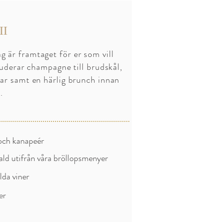
II
 är framtaget för er som vill
kluderar champagne till brudskål,
bar samt en härlig brunch innan
r.
och kanapeér
ald utifrån våra bröllopsmenyer
lda viner
er